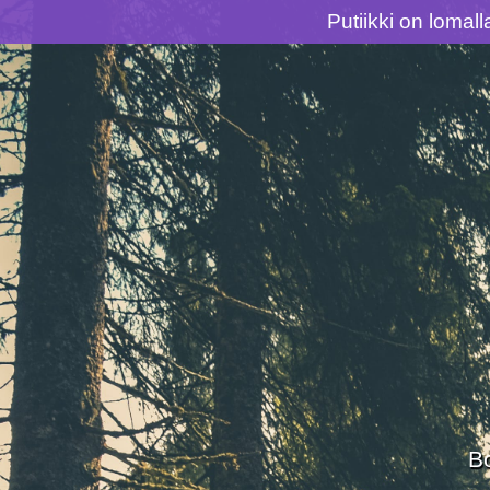
Putiikki on lomal
Siirry
suoraan
sisältöön
B