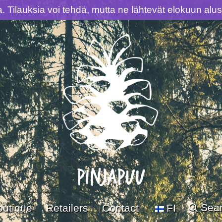
la. Tilauksia voi tehdä, mutta ne lähtevät elokuun al
Sea
outique
Retailers
Contact
FI