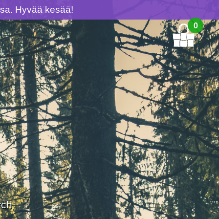
ussa. Hyvää kesää!
0
rch