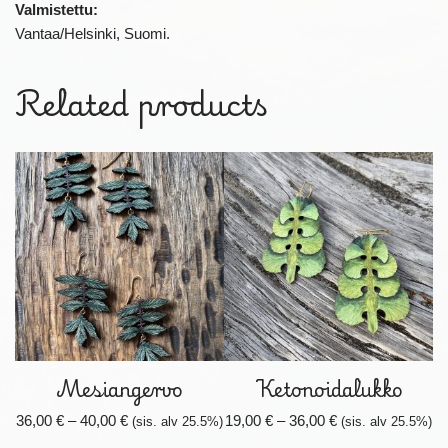
Valmistettu:
Vantaa/Helsinki, Suomi.
Related products
Mesiangervo
Ketonoidalukko
36,00
€
–
40,00
€
19,00
€
–
36,00
€
(sis. alv 25.5%)
(sis. alv 25.5%)