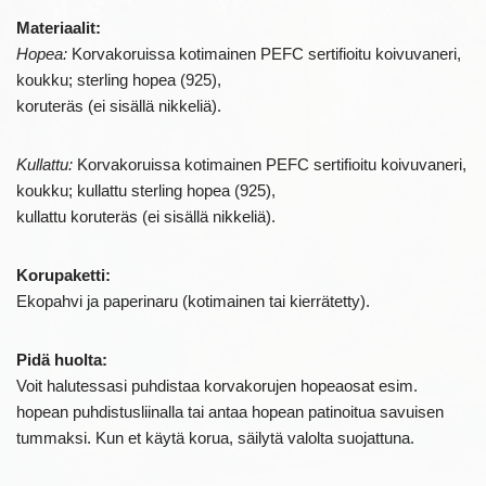
Materiaalit:
Hopea:
Korvakoruissa kotimainen PEFC sertifioitu koivuvaneri,
koukku; sterling hopea (925),
koruteräs (ei sisällä nikkeliä).
Kullattu:
Korvakoruissa kotimainen PEFC sertifioitu koivuvaneri,
koukku; kullattu sterling hopea (925),
kullattu koruteräs (ei sisällä nikkeliä).
Korupaketti:
Ekopahvi ja paperinaru (kotimainen tai kierrätetty).
Pidä huolta:
Voit halutessasi puhdistaa korvakorujen hopeaosat esim.
hopean puhdistusliinalla tai antaa hopean patinoitua savuisen
tummaksi. Kun et käytä korua, säilytä valolta suojattuna.