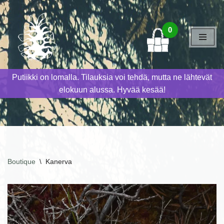
Siirry
0
suoraan
sisältöön
Putiikki on lomalla. Tilauksia voi tehdä, mutta ne lähtevät
elokuun alussa. Hyvää kesää!
Boutique
\
Kanerva