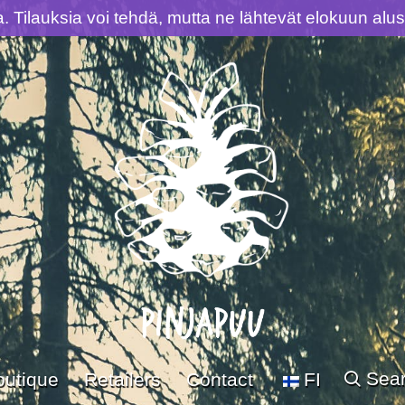
la. Tilauksia voi tehdä, mutta ne lähtevät elokuun al
Sea
outique
Retailers
Contact
FI