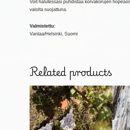
Voit halutessasi puhdistaa korvakorujen hopeaosa
valolta suojattuna.
Valmistettu:
Vantaa/Helsinki, Suomi
Related products