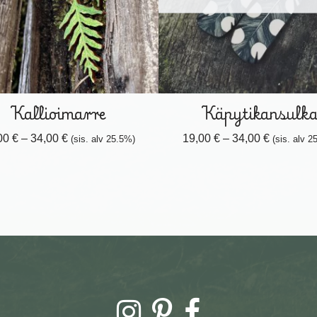
Kallioimarre
Käpytikansulk
00
€
–
34,00
€
19,00
€
–
34,00
€
(sis. alv 25.5%)
(sis. alv 2