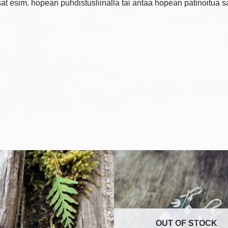
t esim. hopean puhdistusliinalla tai antaa hopean patinoitua s
OUT OF STOCK