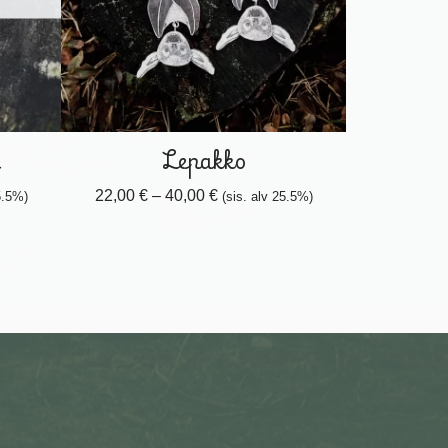
a
Lepakko
22,00
€
–
40,00
€
5.5%)
(sis. alv 25.5%)