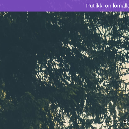
Putiikki on lomal
Siirry
suoraan
sisältöön
B