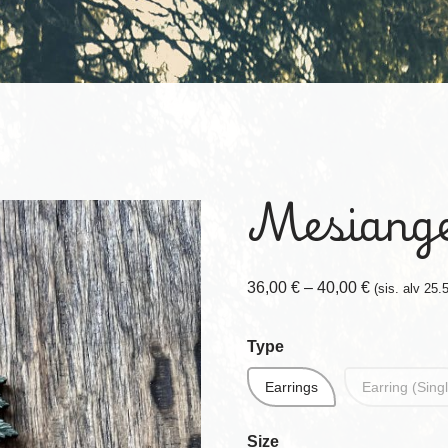
Mesiang
36,00
€
–
40,00
€
(sis. alv 25.
Type
Earrings
Earring (Sing
Size