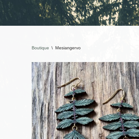
Boutique
\
Mesiangervo