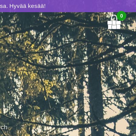
ussa. Hyvää kesää!
0
rch