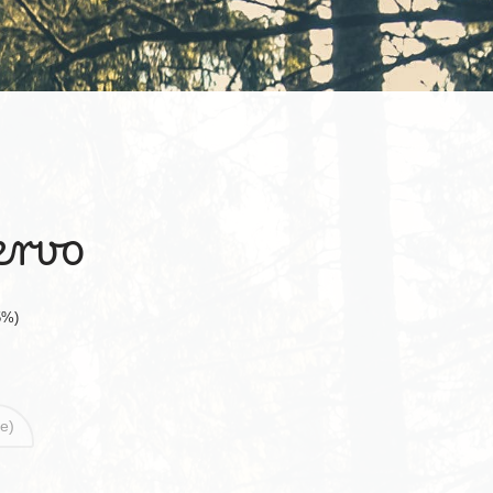
ervo
5%)
le)