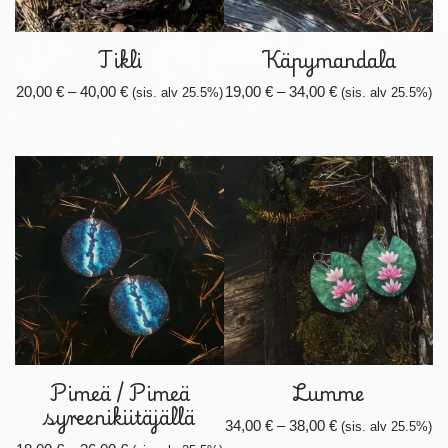
Tikli
Käpymandala
20,00
€
–
40,00
€
19,00
€
–
34,00
€
(sis. alv 25.5%)
(sis. alv 25.5%)
Pimeä / Pimeä
Lumme
syreenikiitäjällä
34,00
€
–
38,00
€
(sis. alv 25.5%)