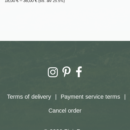
18,00
€
–
36,00
€
(sis. alv 25.5%)
Terms of delivery
|
Payment service terms
|
Cancel order