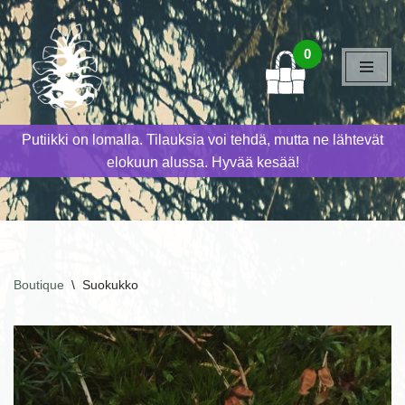
Siirry
0
suoraan
sisältöön
Putiikki on lomalla. Tilauksia voi tehdä, mutta ne lähtevät
elokuun alussa. Hyvää kesää!
Boutique
\
Suokukko