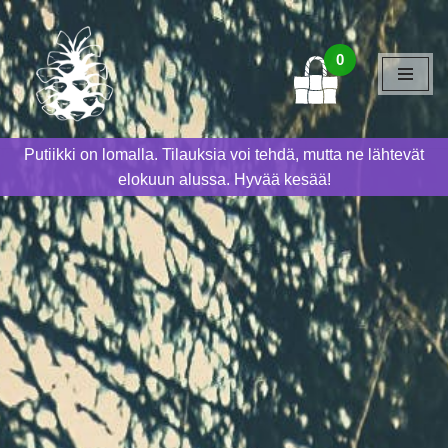
Siirry
0
suoraan
sisältöön
Putiikki on lomalla. Tilauksia voi tehdä, mutta ne lähtevät
elokuun alussa. Hyvää kesää!