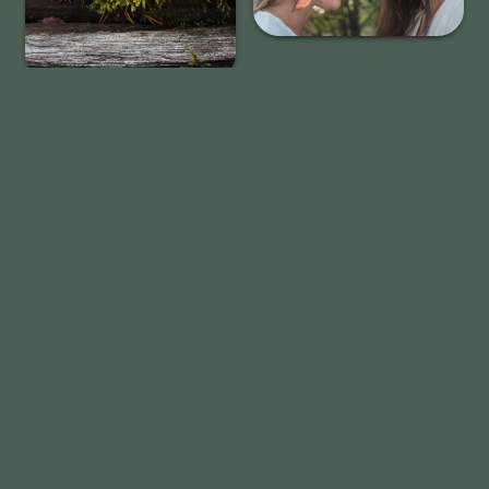
Lataa lisää (
15
/ 48)
Toimitusehdot
|
Maksupalveluehdot
|