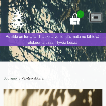
Siirry
0
suoraan
sisältöön
Putiikki on lomalla. Tilauksia voi tehdä, mutta ne lähtevät
elokuun alussa. Hyvää kesää!
Boutique
\
Päivänkakkara