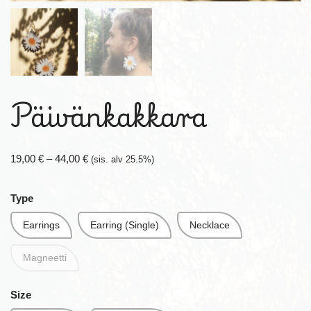
Päivänkakkara
19,00
€
–
44,00
€
(sis. alv 25.5%)
Type
Earrings
Earring (Single)
Necklace
Magneetti
Size