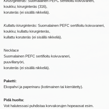
Kirusrginteräs:
Suomalainen PEFC sertifioitu koivuvaneri,
koukku; kirurginteräs (316),
koruteräs (ei sisällä nikkeliä).
Kullattu kirurginteräs:
Suomalainen PEFC sertifioitu koivuvaneri,
koukku; kullattu kirurginteräs,
kullattu koruteräs (ei sisällä nikkeliä).
Necklace
Suomalainen PEFC sertifioitu koivuvaneri,
puuvillanyöri,
koruteräs (ei sisällä nikkeliä).
Paketti:
Ekopahvi ja paperinaru (kotimainen tai kierrätetty).
Pidä huolta:
Voit halutessasi puhdistaa korvakorujen hopeaosat esim.