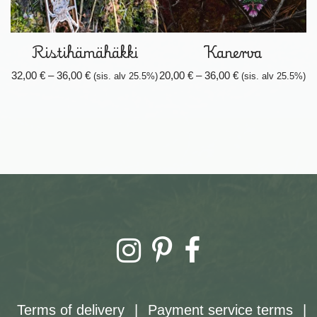
Ristihämähäkki
Kanerva
32,00
€
–
36,00
€
20,00
€
–
36,00
€
(sis. alv 25.5%)
(sis. alv 25.5%)
Terms of delivery
|
Payment service terms
|