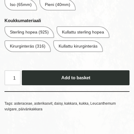
Iso (65mm)
Pieni (40mm)
Koukkumateriaali
Sterling hopea (925)
Kullattu sterling hopea
Kirurginteräs (316)
Kullattu kirurginteräs
Add to basket
Tags:
asteraceae
,
asterikasvit
,
daisy
,
kakkara
,
kukka
,
Leucanthemum
vulgare
,
päivänkakkara