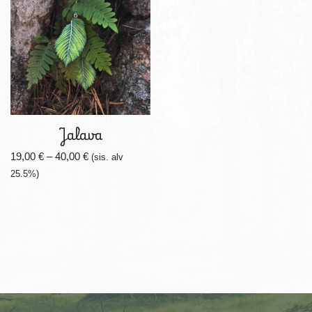
Jalava
19,00
€
–
40,00
€
(sis. alv
25.5%)