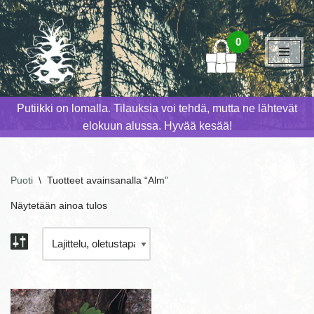
Siirry
0
suoraan
sisältöön
Putiikki on lomalla. Tilauksia voi tehdä, mutta ne lähtevät
elokuun alussa. Hyvää kesää!
Puoti
\
Tuotteet avainsanalla “Alm”
Näytetään ainoa tulos