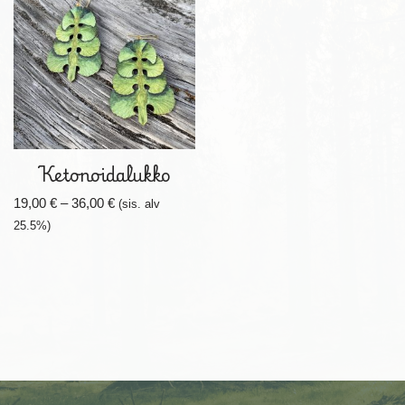
Ketonoidalukko
19,00
€
–
36,00
€
(sis. alv
25.5%)