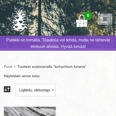
Siirry
0
suoraan
sisältöön
Putiikki on lomalla. Tilauksia voi tehdä, mutta ne lähtevät
elokuun alussa. Hyvää kesää!
Puoti
\
Tuotteet avainsanalla “botrychium lunaria”
Näytetään ainoa tulos