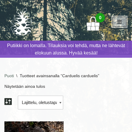
Siirry
0
suoraan
sisältöön
Putiikki on lomalla. Tilauksia voi tehdä, mutta ne lähtevät
elokuun alussa. Hyvää kesää!
Puoti
\
Tuotteet avainsanalla “Carduelis carduelis”
Näytetään ainoa tulos