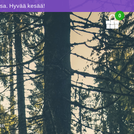
ussa. Hyvää kesää!
0
ae