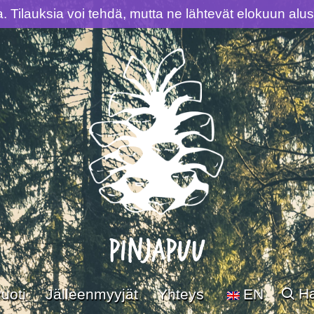
la. Tilauksia voi tehdä, mutta ne lähtevät elokuun al
H
uoti
Jälleenmyyjät
Yhteys
EN