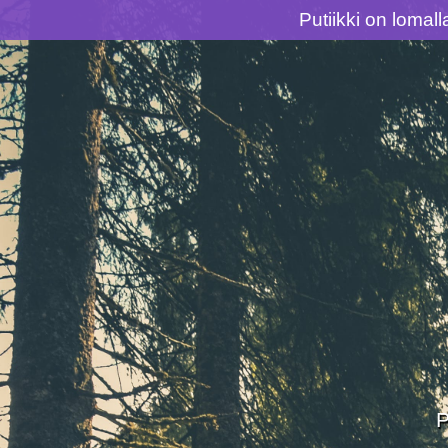
Putiikki on lomal
Siirry
suoraan
sisältöön
P