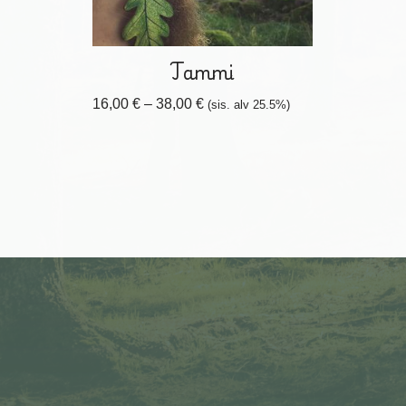
Tammi
16,00
€
–
38,00
€
(sis. alv 25.5%)