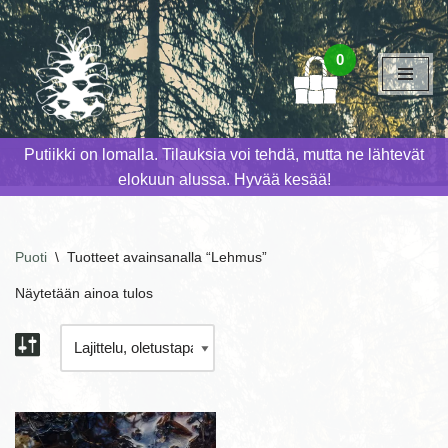
Siirry
0
suoraan
sisältöön
Putiikki on lomalla. Tilauksia voi tehdä, mutta ne lähtevät
elokuun alussa. Hyvää kesää!
Puoti
\
Tuotteet avainsanalla “Lehmus”
Näytetään ainoa tulos