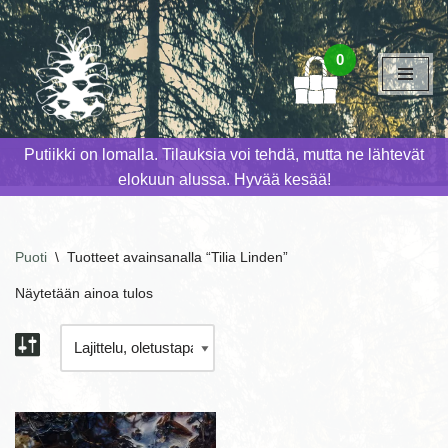
Siirry
0
suoraan
sisältöön
Putiikki on lomalla. Tilauksia voi tehdä, mutta ne lähtevät
elokuun alussa. Hyvää kesää!
Puoti
\
Tuotteet avainsanalla “Tilia Linden”
Näytetään ainoa tulos